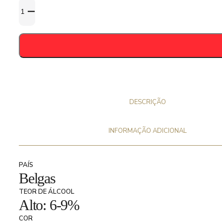
Quantidade
de
Mort
Subite
Oude
Gueuze
37,5
cl
DESCRIÇÃO
INFORMAÇÃO ADICIONAL
PAÍS
Belgas
TEOR DE ÁLCOOL
Alto: 6-9%
COR