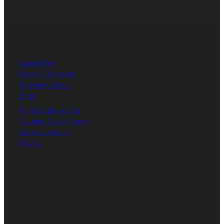
Loja online
Login / Registar
Revendedores
Blog
Pontos de venda
Gulden Draak Party
Sobre a cerveja
FAQ's