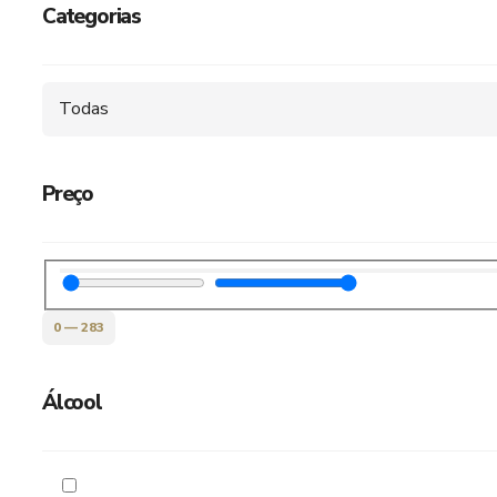
Categorias
Todas
Preço
0
—
283
Álcool