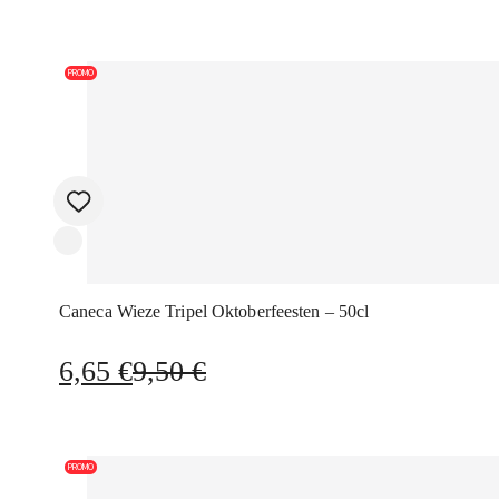
PROMO
Caneca Wieze Tripel Oktoberfeesten – 50cl
O
O
6,65
€
9,50
€
preço
preço
original
atual
era:
é:
PROMO
9,50 €.
6,65 €.