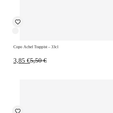
Copo Achel Trappist – 33cl
O
O
3,85
€
5,50
€
preço
preço
original
atual
era:
é:
5,50 €.
3,85 €.