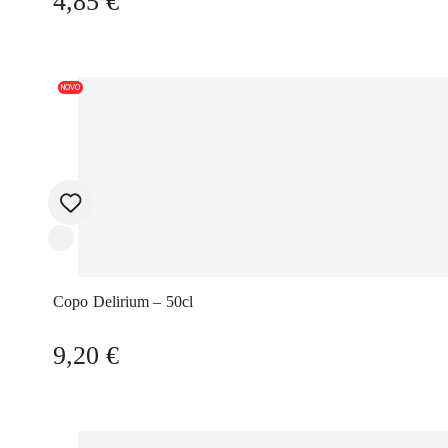
4,85
€
NOVO
Copo Delirium – 50cl
9,20
€