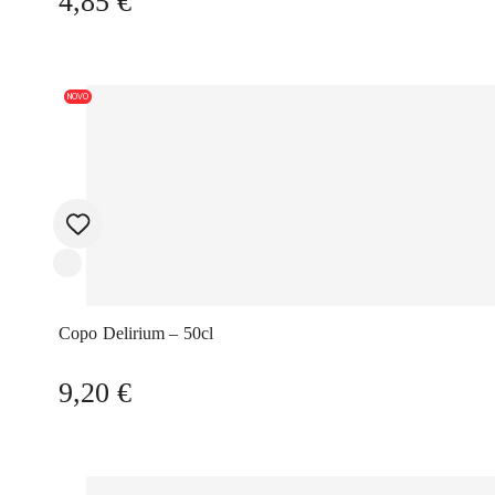
4,85
€
NOVO
Copo Delirium – 50cl
9,20
€