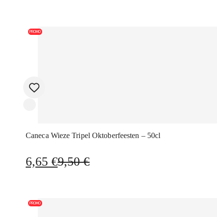
PROMO
Caneca Wieze Tripel Oktoberfeesten – 50cl
O
O
6,65
€
9,50
€
preço
preço
original
atual
era:
é:
PROMO
9,50 €.
6,65 €.