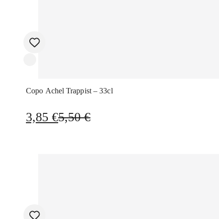
Copo Achel Trappist – 33cl
O
O
3,85
€
5,50
€
preço
preço
original
atual
era:
é:
5,50 €.
3,85 €.