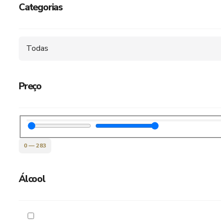
Categorias
Todas
Preço
0
—
283
Álcool