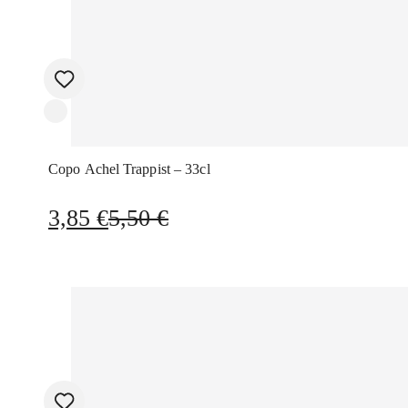
Copo Achel Trappist – 33cl
O
O
3,85
€
5,50
€
preço
preço
original
atual
era:
é:
5,50 €.
3,85 €.