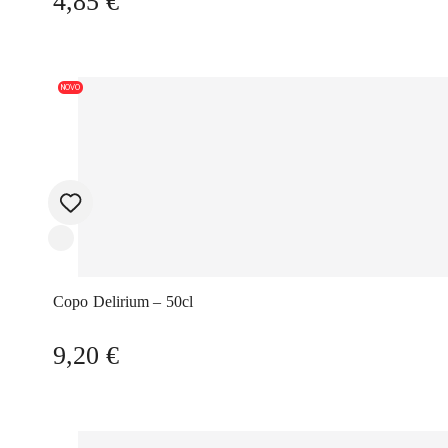
4,85
€
NOVO
Copo Delirium – 50cl
9,20
€