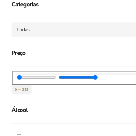
Categorias
Todas
Preço
0
—
283
Álcool