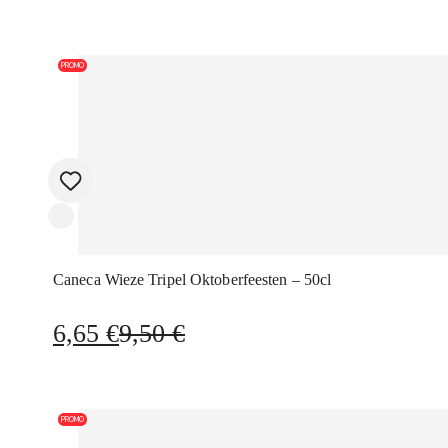
PROMO
Caneca Wieze Tripel Oktoberfeesten – 50cl
O
O
6,65
€
9,50
€
preço
preço
original
atual
era:
é:
PROMO
9,50 €.
6,65 €.