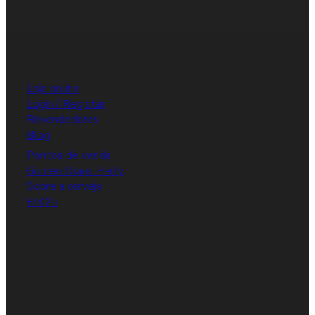
Loja online
Login / Registar
Revendedores
Blog
Pontos de venda
Gulden Draak Party
Sobre a cerveja
FAQ's