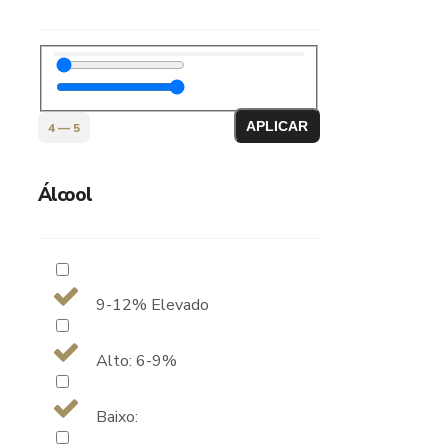
APLICAR
4
—
5
Álcool
9-12% Elevado
Alto: 6-9%
Baixo: