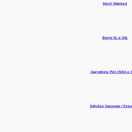
Most Wanted
Barris 5L e 20L
Garrafeira 75cl 150cl e 
Edições Sazonais / Espe