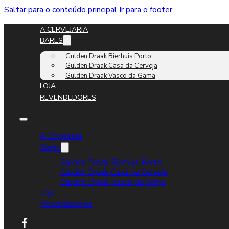
Saltar para o conteúdo principal
Ir para o footer
A CERVEJARIA
BARES
Gulden Draak Bierhuis Porto
Gulden Draak Casa da Cerveja
Gulden Draak Vasco da Gama
LOJA
REVENDEDORES
A Cervejaria
Bares
Gulden Draak Bierhuis Porto
Gulden Draak Casa da Cerveja
Gulden Draak Vasco da Gama
Loja
Revendedores