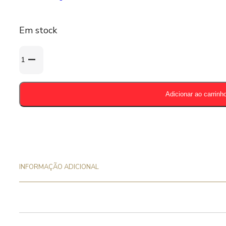
Em stock
Quantidade
de
Abre
Caricas
Adicionar ao carrinh
-
Piraat
INFORMAÇÃO ADICIONAL