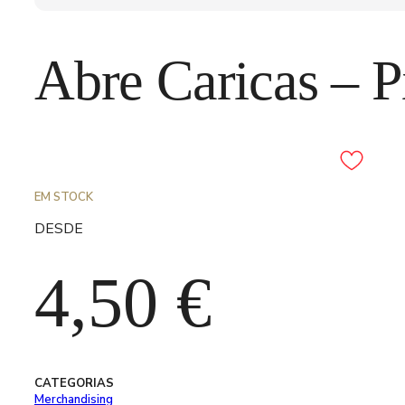
Abre Caricas – P
Adicionar aos favori
EM STOCK
DESDE
4,50
€
CATEGORIAS
Merchandising