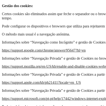
Gestão dos cookies:
Certos cookies são eliminados assim que feche o separador ou o brows
tempo.
Pode configurar os dispositivos e browsers que utiliza para rejeitarem
O método mais usual é a navegação anónima.
Informações sobre “Navegação como Incógnito” e gestão de Cookie
https://support.google.com/chrome/answer/95647?hl=en
Informações sobre “Navegação Privada” e gestão de Cookies no brow
https://support.mozilla.org/en-US/kb/enable-and-disable-cookies-webs
Informações sobre “Navegação Privada” e gestão de Cookies a partir 
https://support.apple.com/kb/ph21411?locale=en_US
Informações sobre “Navegação Privada” e gestão de Cookies a partir 
https://support.microsoft.com/pt-pt/help/17442/windows-internet-exp