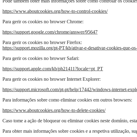
Pode também obter mais informações sobre como controlar os cookies
https://www.aboutcookies.org/how-to-control-cookies/
Para gerir os cookies no browser Chrome:
https://support.google.com/chrome/answer/95647
Para gerir os cookies no browser Firefox:
https://support.mozilla.org/pt-PT/kb/ativar-e-desativar-cookies-que-os-
Para gerir os cookies no browser Safari:
https://support.apple.com/kb/ph21411?locale=pt_PT
Para gerir os cookies no browser Internet Explorer:
https://support.microsoft.com/pt-pt/help/17442/windows-internet-exp
Para informações sobre como eliminar cookies em outros browsers:
https://www.aboutcookies.org/how-to-delete-cookies/
Caso tome a ação de bloquear ou eliminar cookies neste domínio, esta
Para obter mais informações sobre cookies e a respetiva utilização, s