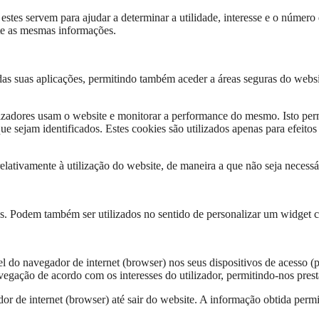
estes servem para ajudar a determinar a utilidade, interesse e o número
nte as mesmas informações.
das suas aplicações, permitindo também aceder a áreas seguras do websi
lizadores usam o website e monitorar a performance do mesmo. Isto perm
ue sejam identificados. Estes cookies são utilizados apenas para efeitos
lativamente à utilização do website, de maneira a que não seja necessár
os. Podem também ser utilizados no sentido de personalizar um widget c
o navegador de internet (browser) nos seus dispositivos de acesso (pc,
avegação de acordo com os interesses do utilizador, permitindo-nos pres
r de internet (browser) até sair do website. A informação obtida permi