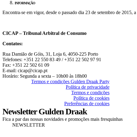
INFORMAÇÃO
Encontra-se em vigor, desde o passado dia 23 de setembro de 2015, a
CICAP – Tribunal Arbitral de Consumo
Contatos:
Rua Damião de Góis, 31, Loja 6, 4050-225 Porto
Telefones: +351 22 550 83 49 / +351 22 502 97 91
Fax: +351 22 502 61 09
E-mail: cicap@cicap.pt
Horário: Segunda a sexta – 10h00 às 18h00
Termos e condições Gulden Draak Party
Política de privacidade
Termos e condições
Política de cookies
Preferências de cookies
Newsletter Gulden Draak
Fica a par das nossas novidades e promoções mais fresquinhas
NEWSLETTER