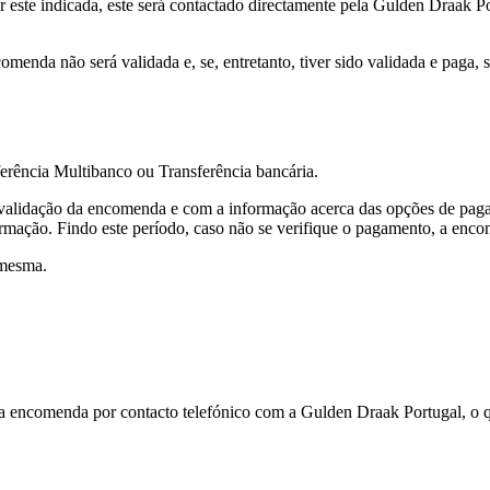
este indicada, este será contactado directamente pela Gulden Draak Por
menda não será validada e, se, entretanto, tiver sido validada e paga, 
ência Multibanco ou Transferência bancária.
validação da encomenda e com a informação acerca das opções de paga
ormação. Findo este período, caso não se verifique o pagamento, a enc
 mesma.
a encomenda por contacto telefónico com a Gulden Draak Portugal, o qua