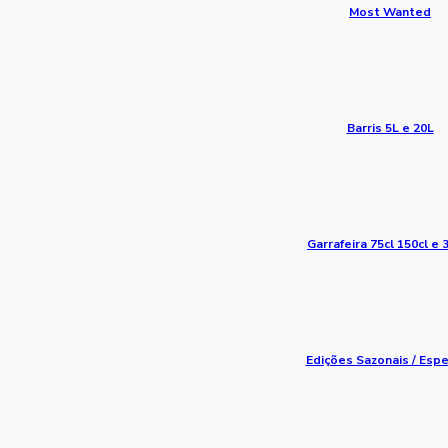
Most Wanted
Barris 5L e 20L
Garrafeira 75cl 150cl e 
Edições Sazonais / Espe