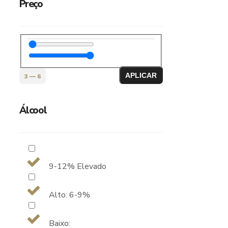
Preço
APLICAR
3
—
6
Álcool
9-12% Elevado
Alto: 6-9%
Baixo: