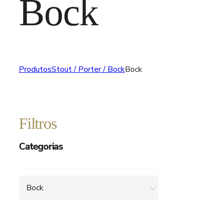
Bock
Produtos
Stout / Porter / Bock
Bock
Filtros
Categorias
Bock