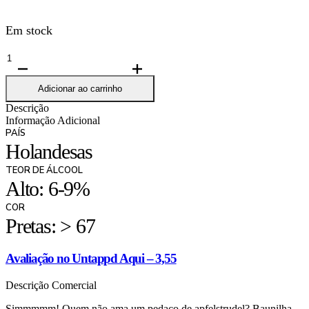
Em stock
Quantidade
de
Uiltje
Adicionar ao carrinho
Apfelstrudel
Descrição
Doppelbock
Informação Adicional
33cl
PAÍS
-
Holandesas
11%
TEOR DE ÁLCOOL
Alto: 6-9%
COR
Pretas: > 67
Avaliação no Untappd Aqui – 3,55
Descrição Comercial
Simmmmm! Quem não ama um pedaço de apfelstrudel? Baunilha,