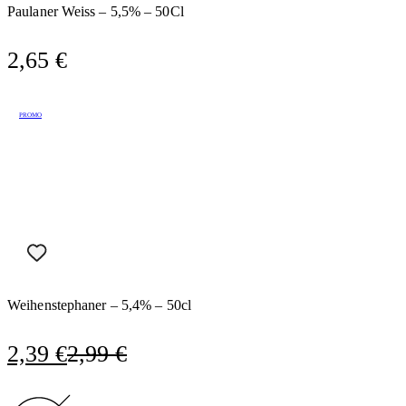
Paulaner Weiss – 5,5% – 50Cl
2,65
€
PROMO
Weihenstephaner – 5,4% – 50cl
O
O
2,39
€
2,99
€
preço
preço
original
atual