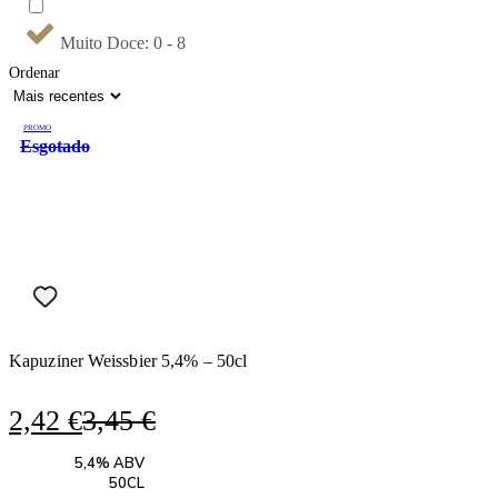
Muito Doce: 0 - 8
Ordenar
PROMO
Esgotado
Kapuziner Weissbier 5,4% – 50cl
O
O
2,42
€
3,45
€
preço
preço
5,4% ABV
original
atual
50CL