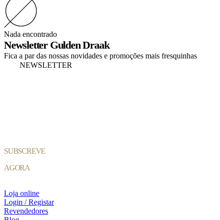
era:
é:
2,99 €.
2,39 €.
Nada encontrado
Newsletter Gulden Draak
Fica a par das nossas novidades e promoções mais fresquinhas
NEWSLETTER
SUBSCREVE
AGORA
Loja online
Login / Registar
Revendedores
Blog