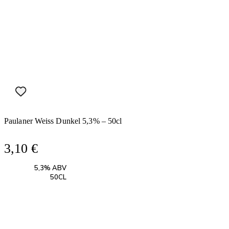
era:
é:
3,45 €.
2,42 €.
Paulaner Weiss Dunkel 5,3% – 50cl
3,10
€
5,3% ABV
50CL