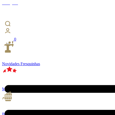
Instagram
0
Novidades Fresquinhas
Most Wanted
Barris 5L e 20L