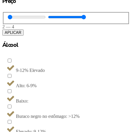
Preço
2
—
4
APLICAR
Álcool
9-12% Elevado
Alto: 6-9%
Baixo:
Buraco negro no estômago: >12%
Elevado: 9-12%