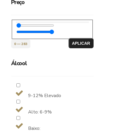
Preço
APLICAR
0
—
283
Álcool
9-12% Elevado
Alto: 6-9%
Baixo: