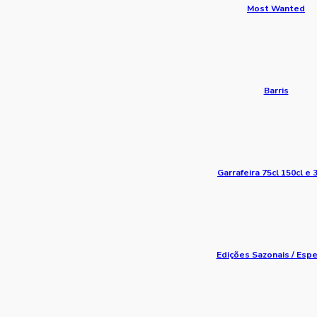
Most Wanted
Barris
Garrafeira 75cl 150cl e 
Edições Sazonais / Espe