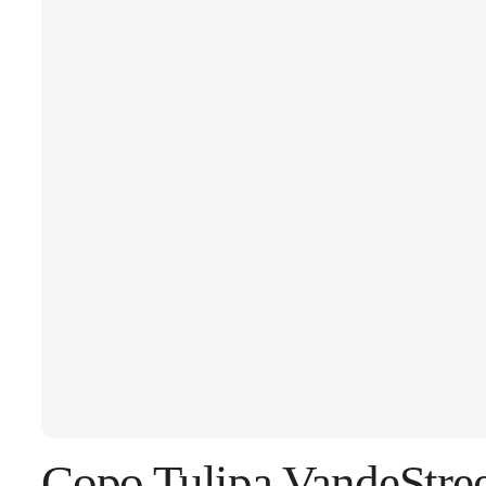
Copo Tulipa VandeStre