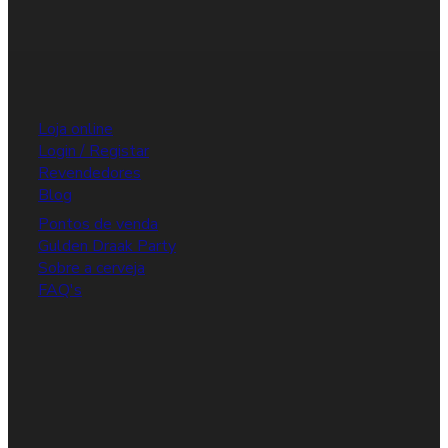
Loja online
Login / Registar
Revendedores
Blog
Pontos de venda
Gulden Draak Party
Sobre a cerveja
FAQ's