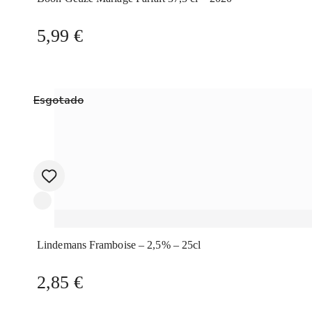
5,99
€
Esgotado
Lindemans Framboise – 2,5% – 25cl
2,85
€