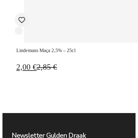
Lindemans Maça 2,5% – 25cl
O
O
2,00
€
2,85
€
preço
preço
original
atual
era:
é:
2,85 €.
2,00 €.
Newsletter Gulden Draak