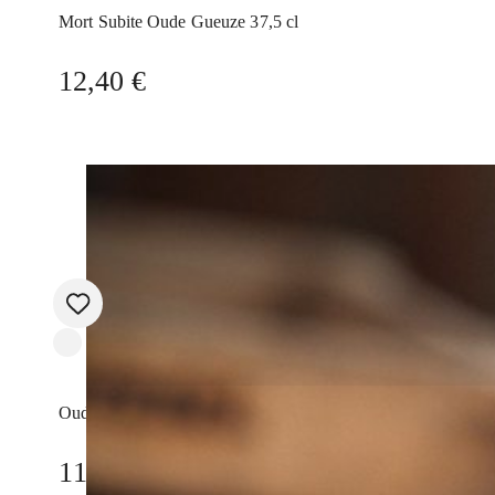
Mort Subite Oude Gueuze 37,5 cl
12,40
€
Oud Beersel Geuze Barrel Oude Pjpen 37,5 cl
11,70
€