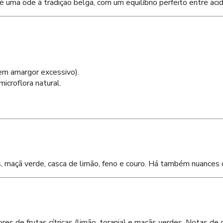
é uma ode à tradição belga, com um equilíbrio perfeito entre aci
em amargor excessivo).
croflora natural.
, maçã verde, casca de limão, feno e couro. Há também nuances de
s de frutas cítricas (limão, toranja) e maçãs verdes. Notas de 