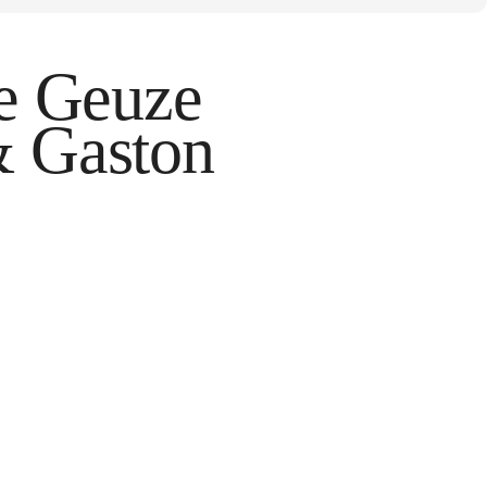
e Geuze
 Gaston
tos