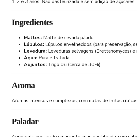
1, 2 e 3 anos. Não pasteurizada e sem adição de açúcares, 
Ingredientes
Maltes:
Malte de cevada pálido.
Lúpulos:
Lúpulos envelhecidos (para preservação, s
Levedura:
Leveduras selvagens (Brettanomyces) e mi
Água:
Pura e tratada.
Adjuntos:
Trigo cru (cerca de 30%).
Aroma
Aromas intensos e complexos, com notas de frutas cítricas
Paladar
Apresenta uma acidez marcante, mas equilibrada, com sabore