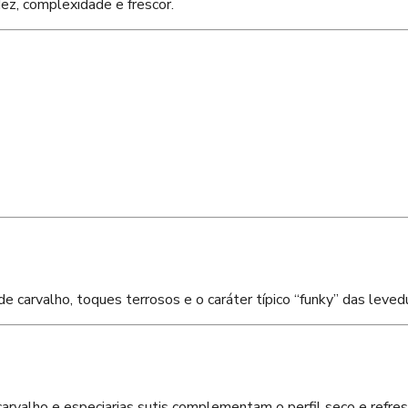
dez, complexidade e frescor.
 carvalho, toques terrosos e o caráter típico “funky” das leved
carvalho e especiarias sutis complementam o perfil seco e refres