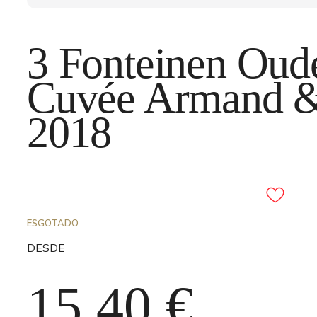
3 Fonteinen Oud
Cuvée Armand &
2018
Adicionar aos favori
ESGOTADO
DESDE
15,40
€