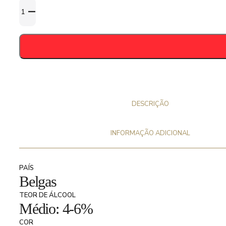
Quantidade
de
St.
Louis
Gueuze
Fond
Tradition
37,5cl
-
DESCRIÇÃO
5%
INFORMAÇÃO ADICIONAL
PAÍS
Belgas
TEOR DE ÁLCOOL
Médio: 4-6%
COR