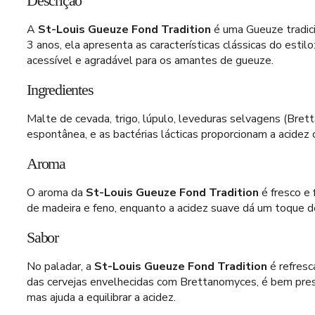
Descrição
A
St-Louis Gueuze Fond Tradition
é uma Gueuze tradici
3 anos, ela apresenta as características clássicas do esti
acessível e agradável para os amantes de gueuze.
Ingredientes
Malte de cevada, trigo, lúpulo, leveduras selvagens (Bre
espontânea, e as bactérias lácticas proporcionam a acidez c
Aroma
O aroma da
St-Louis Gueuze Fond Tradition
é fresco e 
de madeira e feno, enquanto a acidez suave dá um toque d
Sabor
No paladar, a
St-Louis Gueuze Fond Tradition
é refresc
das cervejas envelhecidas com Brettanomyces, é bem presen
mas ajuda a equilibrar a acidez.