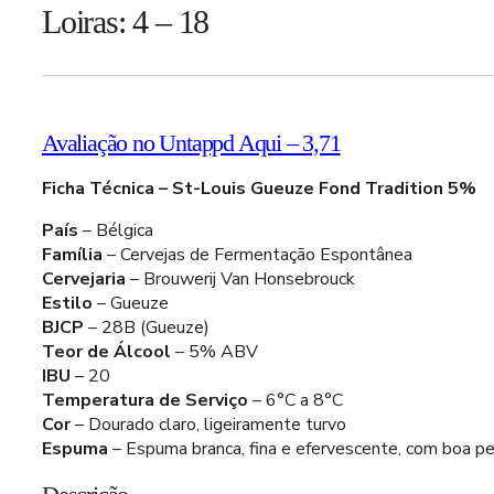
Loiras: 4 – 18
Avaliação no Untappd Aqui – 3,71
Ficha Técnica – St-Louis Gueuze Fond Tradition 5%
País
– Bélgica
Família
– Cervejas de Fermentação Espontânea
Cervejaria
– Brouwerij Van Honsebrouck
Estilo
– Gueuze
BJCP
– 28B (Gueuze)
Teor de Álcool
– 5% ABV
IBU
– 20
Temperatura de Serviço
– 6°C a 8°C
Cor
– Dourado claro, ligeiramente turvo
Espuma
– Espuma branca, fina e efervescente, com boa pe