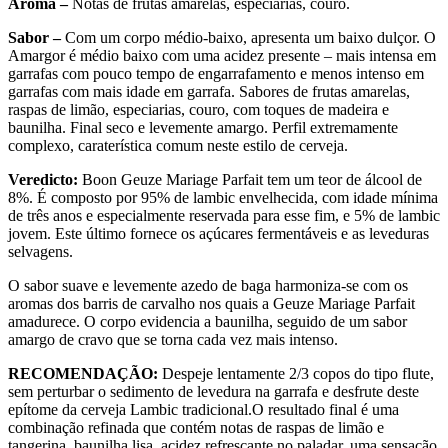
Aroma –
Notas de frutas amarelas, especiarias, couro.
Sabor –
Com um corpo médio-baixo, apresenta um baixo dulçor. O
Amargor é médio baixo com uma acidez presente – mais intensa em
garrafas com pouco tempo de engarrafamento e menos intenso em
garrafas com mais idade em garrafa. Sabores de frutas amarelas,
raspas de limão, especiarias, couro, com toques de madeira e
baunilha. Final seco e levemente amargo. Perfil extremamente
complexo, caraterística comum neste estilo de cerveja.
Veredicto:
Boon Geuze Mariage Parfait tem um teor de álcool de
8%. É composto por 95% de lambic envelhecida, com idade mínima
de três anos e especialmente reservada para esse fim, e 5% de lambic
jovem. Este último fornece os açúcares fermentáveis ​​e as leveduras
selvagens.
O sabor suave e levemente azedo de baga harmoniza-se com os
aromas dos barris de carvalho nos quais a Geuze Mariage Parfait
amadurece. O corpo evidencia a baunilha, seguido de um sabor
amargo de cravo que se torna cada vez mais intenso.
RECOMENDAÇÃO:
Despeje lentamente 2/3 copos do tipo flute,
sem perturbar o sedimento de levedura na garrafa e desfrute deste
epítome da cerveja Lambic tradicional.O resultado final é uma
combinação refinada que contém notas de raspas de limão e
tangerina, baunilha lisa, acidez refrescante no paladar, uma sensação