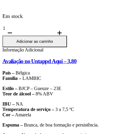
Em stock
Quantidade
de
Boon
Adicionar ao carrinho
Geuze
Informação Adicional
Mariage
Parfait
Avaliação no Untappd Aqui – 3,80
(2014)
37,5cl
País –
Bélgica
Família –
LAMBIC
Estilo –
BJCP – Gueuze – 23E
Teor de álcool –
8% ABV
IBU –
NA
Temperatura de serviço –
3 a 7,5 ºC
Cor –
Amarela
Espuma –
Branca, de boa formação e persistência.