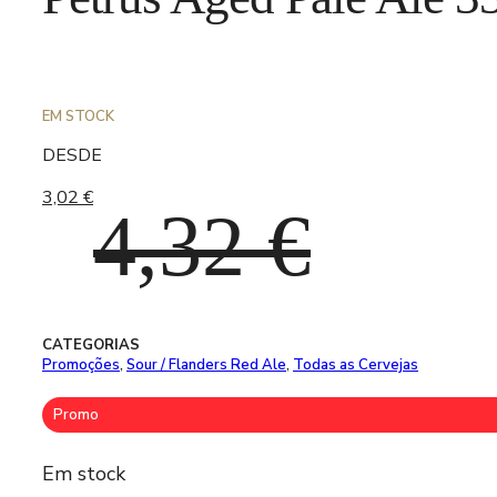
EM STOCK
DESDE
3,02
€
O
O
4,32
€
preço
preço
CATEGORIAS
Promoções
,
Sour / Flanders Red Ale
,
Todas as Cervejas
Promo
original
atual
Em stock