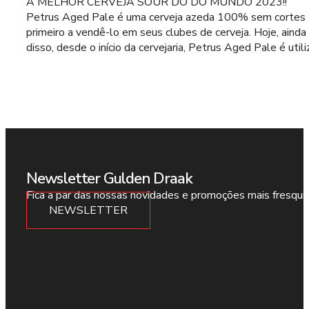
A MELHOR CERVEJA SOUR DO DO MUNDO 2023!!
Petrus Aged Pale é uma cerveja azeda 100% sem cortes (nã
primeiro a vendê-lo em seus clubes de cerveja. Hoje, ain
disso, desde o início da cervejaria, Petrus Aged Pale é ut
Newsletter Gulden Draak
Fica a par das nossas novidades e promoções mais fresqui
NEWSLETTER