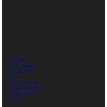
Loja online
Login / Registar
Revendedores
Blog
Pontos de venda
Gulden Draak Party
Sobre a cerveja
FAQ's