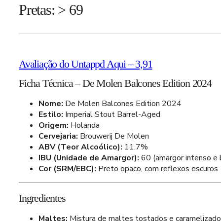
Pretas: > 69
Avaliação do Untappd Aqui – 3,91
Ficha Técnica – De Molen Balcones Edition 2024
Nome:
De Molen Balcones Edition 2024
Estilo:
Imperial Stout Barrel-Aged
Origem:
Holanda
Cervejaria:
Brouwerij De Molen
ABV (Teor Alcoólico):
11.7%
IBU (Unidade de Amargor):
60 (amargor intenso e 
Cor (SRM/EBC):
Preto opaco, com reflexos escuros
Ingredientes
Maltes:
Mistura de maltes tostados e caramelizados,