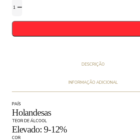
Quantidade
de
De
Molen
Balcones
Edition
2024
33cl
-
DESCRIÇÃO
11,7%
INFORMAÇÃO ADICIONAL
PAÍS
Holandesas
TEOR DE ÁLCOOL
Elevado: 9-12%
COR