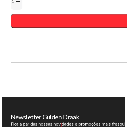
de
De
Molen
-
Jona
&
Gold
33cl
-
12,2%
Newsletter Gulden Draak
Fica a par das nossas novidades e promoções mais fresqui