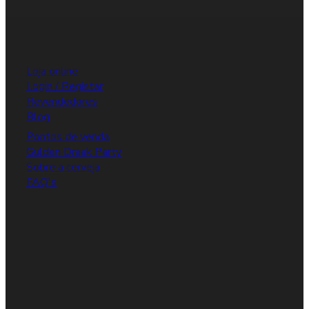
Loja online
Login / Registar
Revendedores
Blog
Pontos de venda
Gulden Draak Party
Sobre a cerveja
FAQ's