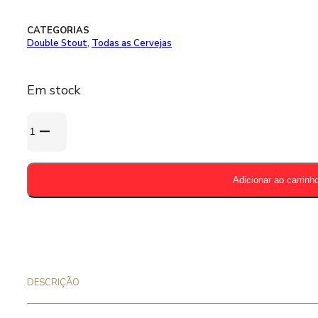
CATEGORIAS
Double Stout
,
Todas as Cervejas
Em stock
Quantidade
de
Kees
Imperial
Adicionar ao carrinh
Dominion
33cl
-
13,7%
DESCRIÇÃO