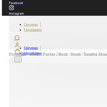
Facebook
Instagram
Cervejas
Novidades
Cervejas
Novidades
0
Produtos
Stout / Porter / Bock
Stout
Double Stou