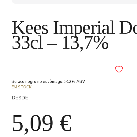
Kees Imperial D
33cl – 13,7%
Adicionar aos favori
Buraco negro no estômago: >12% ABV
EM STOCK
DESDE
5,09
€