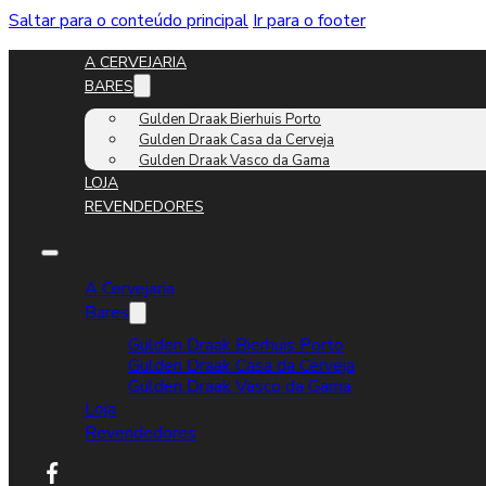
Saltar para o conteúdo principal
Ir para o footer
A CERVEJARIA
BARES
Gulden Draak Bierhuis Porto
Gulden Draak Casa da Cerveja
Gulden Draak Vasco da Gama
LOJA
REVENDEDORES
A Cervejaria
Bares
Gulden Draak Bierhuis Porto
Gulden Draak Casa da Cerveja
Gulden Draak Vasco da Gama
Loja
Revendedores