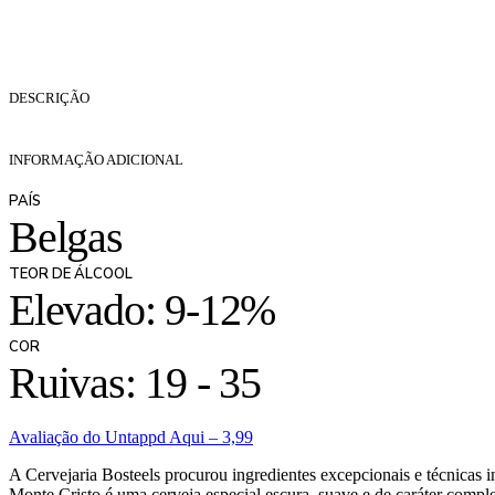
DESCRIÇÃO
INFORMAÇÃO ADICIONAL
PAÍS
Belgas
TEOR DE ÁLCOOL
Elevado: 9-12%
COR
Ruivas: 19 - 35
Avaliação do Untappd Aqui – 3,99
A Cervejaria Bosteels procurou ingredientes excepcionais e técnicas i
Monte Cristo é uma cerveja especial escura, suave e de caráter compl