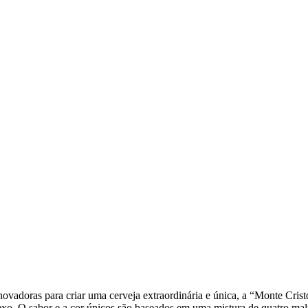
novadoras para criar uma cerveja extraordinária e única, a “Monte Crist
exo. O sabor e a cor únicos são baseados em uma mistura de quatro malt