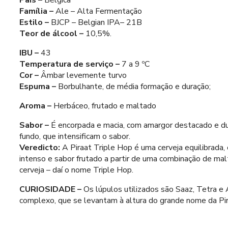
País –
Bélgica
Família –
Ale – Alta Fermentação
Estilo –
BJCP – Belgian IPA– 21B
Teor de álcool –
10,5%.
IBU –
43
Temperatura de serviço –
7 a 9 ºC
Cor –
Âmbar levemente turvo
Espuma –
Borbulhante, de média formação e duração;
Aroma –
Herbáceo, frutado e maltado
Sabor –
É encorpada e macia, com amargor destacado e dur
fundo, que intensificam o sabor.
Veredicto:
A Piraat Triple Hop é uma cerveja equilibrada,
intenso e sabor frutado a partir de uma combinação de malt
cerveja – daí o nome Triple Hop.
CURIOSIDADE –
Os lúpulos utilizados são Saaz, Tetra e
complexo, que se levantam à altura do grande nome da Pir