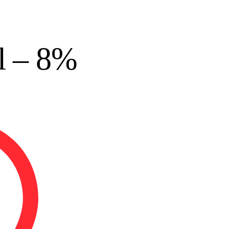
l – 8%