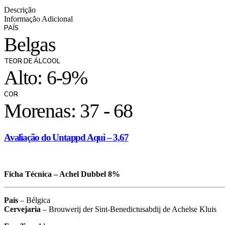
Descrição
Informação Adicional
PAÍS
Belgas
TEOR DE ÁLCOOL
Alto: 6-9%
COR
Morenas: 37 - 68
Avaliação do Untappd Aqui – 3,67
Ficha Técnica – Achel Dubbel 8%
País
– Bélgica
Cervejaria
– Brouwerij der Sint-Benedictusabdij de Achelse Kluis