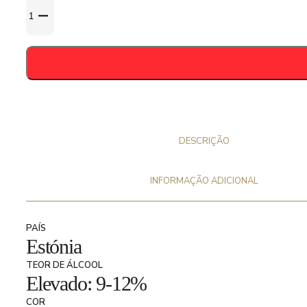
Quantidade
de
Baltic
Porter
Day
22
Marsala
&
Liquer
DESCRIÇÃO
D
´Expedition
INFORMAÇÃO ADICIONAL
BA
(
Cellar
PAÍS
Estónia
Series)
33cl
TEOR DE ÁLCOOL
-
Elevado: 9-12%
10,5%
COR