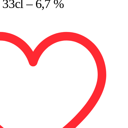
33cl – 6,7 %