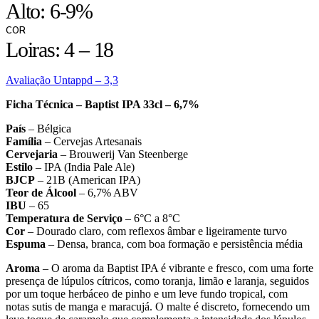
Alto: 6-9%
COR
Loiras: 4 – 18
Avaliação Untappd – 3,3
Ficha Técnica – Baptist IPA 33cl – 6,7%
País
– Bélgica
Família
– Cervejas Artesanais
Cervejaria
– Brouwerij Van Steenberge
Estilo
– IPA (India Pale Ale)
BJCP
– 21B (American IPA)
Teor de Álcool
– 6,7% ABV
IBU
– 65
Temperatura de Serviço
– 6°C a 8°C
Cor
– Dourado claro, com reflexos âmbar e ligeiramente turvo
Espuma
– Densa, branca, com boa formação e persistência média
Aroma
– O aroma da Baptist IPA é vibrante e fresco, com uma forte
presença de lúpulos cítricos, como toranja, limão e laranja, seguidos
por um toque herbáceo de pinho e um leve fundo tropical, com
notas sutis de manga e maracujá. O malte é discreto, fornecendo um