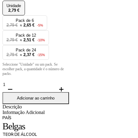
Unidade
2,79 €
Pack de 6
2,79 €
2,65 €
≈
-5%
Pack de 12
2,79 €
2,51 €
≈
-10%
Pack de 24
2,79 €
2,37 €
≈
-15%
Seleccione "Unidade" ou um pack. Se
escolher pack, a quantidade é o número de
packs.
Quantidade
de
Baptist
Adicionar ao carrinho
IPA
Descrição
33cl
Informação Adicional
-
PAÍS
6,7
Belgas
%
TEOR DE ÁLCOOL