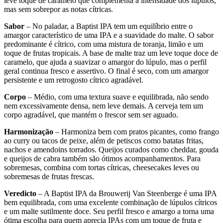
leve toque de caramelo que complementa a intensidade dos lúpulos,
mas sem sobrepor as notas cítricas.
Sabor
– No paladar, a Baptist IPA tem um equilíbrio entre o
amargor característico de uma IPA e a suavidade do malte. O sabor
predominante é cítrico, com uma mistura de toranja, limão e um
toque de frutas tropicais. A base de malte traz um leve toque doce de
caramelo, que ajuda a suavizar o amargor do lúpulo, mas o perfil
geral continua fresco e assertivo. O final é seco, com um amargor
persistente e um retrogosto cítrico agradável.
Corpo
– Médio, com uma textura suave e equilibrada, não sendo
nem excessivamente densa, nem leve demais. A cerveja tem um
corpo agradável, que mantém o frescor sem ser aguado.
Harmonização
– Harmoniza bem com pratos picantes, como frango
ao curry ou tacos de peixe, além de petiscos como batatas fritas,
nachos e amendoins torrados. Queijos curados como cheddar, gouda
e queijos de cabra também são ótimos acompanhamentos. Para
sobremesas, combina com tortas cítricas, cheesecakes leves ou
sobremesas de frutas frescas.
Veredicto
– A Baptist IPA da Brouwerij Van Steenberge é uma IPA
bem equilibrada, com uma excelente combinação de lúpulos cítricos
e um malte sutilmente doce. Seu perfil fresco e amargo a torna uma
ótima escolha para quem aprecia IPAs com um toque de fruta e