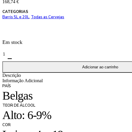
168,74
€
CATEGORIAS
Barris 5L e 20L
,
Todas as Cervejas
Em stock
Quantidade
de
Barril
Adicionar ao carrinho
Augustijn
Descrição
Blond
Informação Adicional
-
PAÍS
20
Belgas
Litros
TEOR DE ÁLCOOL
Alto: 6-9%
COR