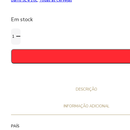
Barris 5L e 20L
,
Todas as Cervejas
Em stock
Quantidade
de
Barril
Tripel
Van
de
Gare
-
20
DESCRIÇÃO
Litros
INFORMAÇÃO ADICIONAL
PAÍS