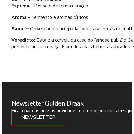
Espuma –
Densa e de longa duração
Aroma –
Fermento e aromas cítricos
Sabor –
Cerveja bem encorpada com claras notas de malt
Veredicto:
Esta é a cerveja da casa do famoso pub
De Ga
presente nesta cerveja. É um dos mais bem classificados
Newsletter Gulden Draak
Fica a par das nossas novidades e promoções mais fresqui
NEWSLETTER