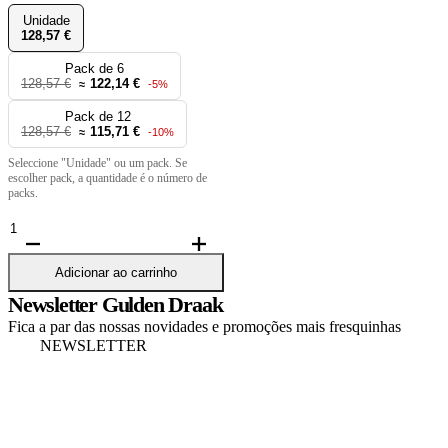
Unidade
128,57 €
Pack de 6
128,57 €
122,14 €
≈
-5%
Pack de 12
128,57 €
115,71 €
≈
-10%
Seleccione "Unidade" ou um pack. Se
escolher pack, a quantidade é o número de
packs.
Quantidade
de
Barril
Adicionar ao carrinho
Warsteiner
Newsletter Gulden Draak
-
Fica a par das nossas novidades e promoções mais fresquinhas
30L
NEWSLETTER