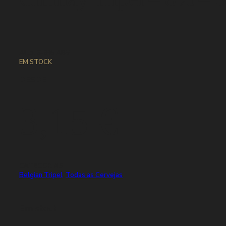
Alto: 6-9% ABV
EM STOCK
DESDE
3,15
€
CATEGORIAS
Belgian Tripel
,
Todas as Cervejas
Em stock