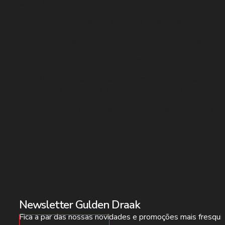
Cor –
Amarelo dourado
Espuma –
Branca, de boa formação e persistência.
Aroma –
Cereais e uvas passas brancas, damasco, abacaxi cr
Sabor –
Corpo médio. Duçura e amargor quanto baste, em ha
Veredicto
: Esta cerveja, com sua cor dourada típica, ap
acabamento é elegante, dando um punhado de lúpulo amargo
CURIOSIDADE:
Cerveja feita em 1966 pelos monges da ab
Newsletter Gulden Draak
Fica a par das nossas novidades e promoções mais fresqui