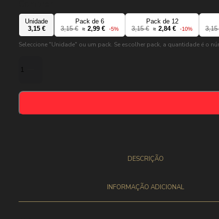
Comprar
Unidade
Pack de 6
Pack de 12
3,15 €
3,15 €
2,99 €
3,15 €
2,84 €
3,15
≈
-5%
≈
-10%
Seleccione "Unidade" ou um pack. Se escolher pack, a quantidade é o n
Quantidade
de
Chimay
Tripel
-
8%
-
33
cl
DESCRIÇÃO
INFORMAÇÃO ADICIONAL