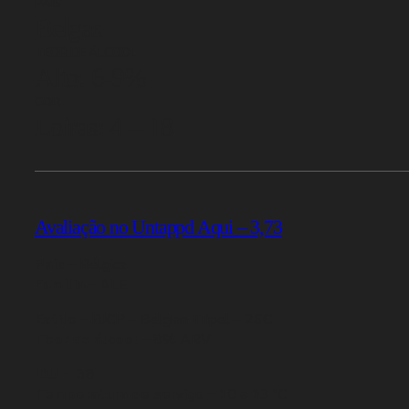
PAÍS
Belgas
TEOR DE ÁLCOOL
Alto: 6-9%
COR
Loiras: 4 – 18
Avaliação no Untappd Aqui – 3,73
País –
Bélgica
Família –
ALE
Estilo –
BJCP – Belgian Tripel – 26C
Teor de álcool –
8% ABV
IBU –
38
Temperatura de serviço –
10 a 13 ºC