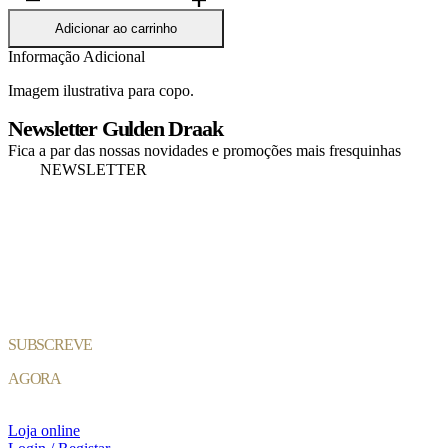
de
Copo
Adicionar ao carrinho
Gentse
Informação Adicional
Tripel
33cl
Imagem ilustrativa para copo.
Newsletter Gulden Draak
Fica a par das nossas novidades e promoções mais fresquinhas
NEWSLETTER
SUBSCREVE
AGORA
Loja online