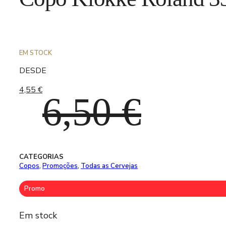
EM STOCK
DESDE
4,55
€
O
O
6,50
€
preço
preço
CATEGORIAS
Copos
,
Promoções
,
Todas as Cervejas
Promo
original
atual
Em stock