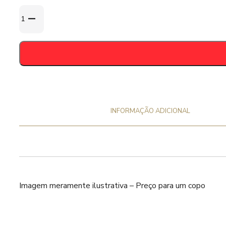
Quantidade
de
era:
é:
Copo
Klokke
Roland
33cl
6,50 €.
4,55 €.
INFORMAÇÃO ADICIONAL
Imagem meramente ilustrativa – Preço para um copo