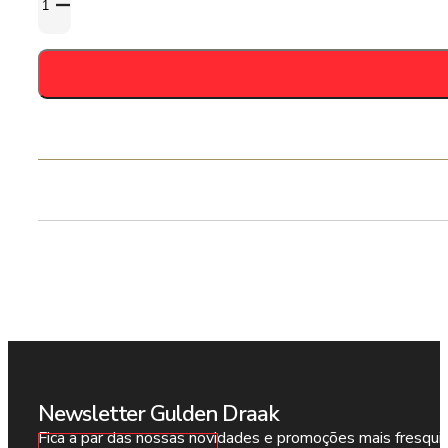
de
Copo
Ramon
-
33cl
Newsletter Gulden Draak
Fica a par das nossas novidades e promoções mais fresqui