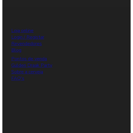
Loja online
Login / Registar
Revendedores
Blog
Pontos de venda
Gulden Draak Party
Sobre a cerveja
FAQ's