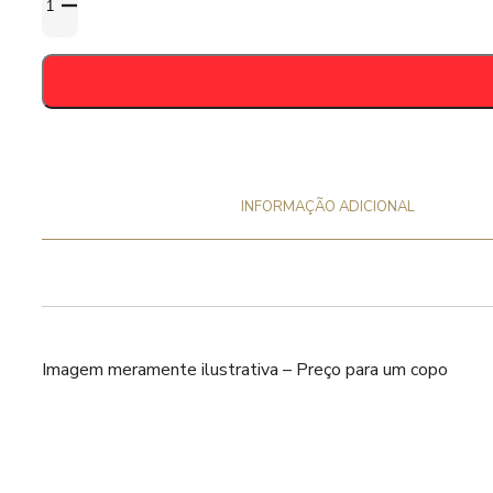
de
Copo
Weihenstephaner
50
cl
INFORMAÇÃO ADICIONAL
Imagem meramente ilustrativa – Preço para um copo