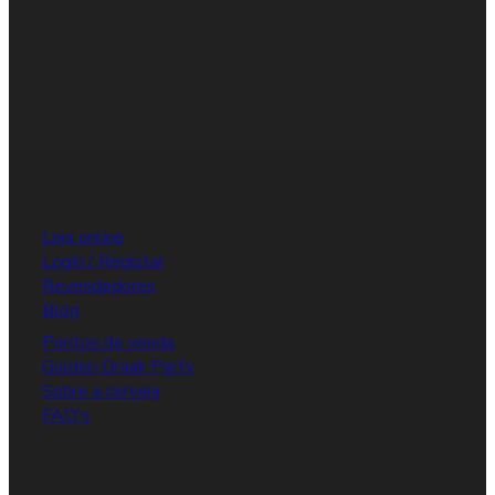
Loja online
Login / Registar
Revendedores
Blog
Pontos de venda
Gulden Draak Party
Sobre a cerveja
FAQ's