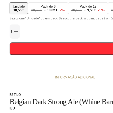
Unidade
Pack de 6
Pack de 12
10,55 €
10,55 €
10,02 €
10,55 €
9,50 €
1
≈
-5%
≈
-10%
Seleccione "Unidade" ou um pack. Se escolher pack, a quantidade é o n
Quantidade
de
De
Molen-
Chateau
&
Rouge-
Quadruple
Wine
INFORMAÇÃO ADICIONAL
Barrel
10.1%
ESTILO
-
Belgian Dark Strong Ale (Whine Bar
33cl
IBU