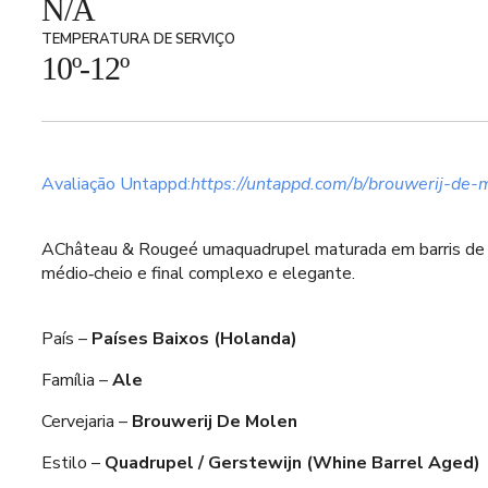
N/A
TEMPERATURA DE SERVIÇO
10º-12º
Avaliação Untappd:
https://untappd.com/b/brouwerij-de
AChâteau & Rougeé umaquadrupel maturada em barris de vin
médio‑cheio e final complexo e elegante.
País –
Países Baixos (Holanda)
Família –
Ale
Cervejaria –
Brouwerij De Molen
Estilo –
Quadrupel / Gerstewijn (Whine Barrel Aged)