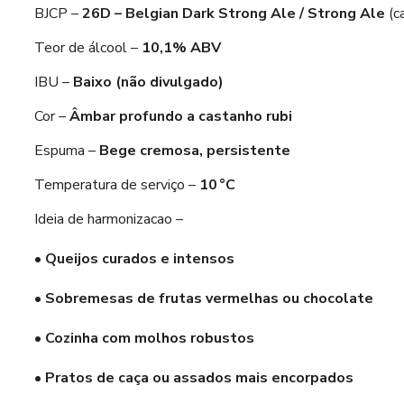
BJCP –
26D – Belgian Dark Strong Ale / Strong Ale
(c
Teor de álcool –
10,1% ABV
IBU –
Baixo (não divulgado)
Cor –
Âmbar profundo a castanho rubi
Espuma –
Bege cremosa, persistente
Temperatura de serviço –
10 °C
Ideia de harmonizacao –
•
Queijos curados e intensos
•
Sobremesas de frutas vermelhas ou chocolate
•
Cozinha com molhos robustos
•
Pratos de caça ou assados mais encorpados