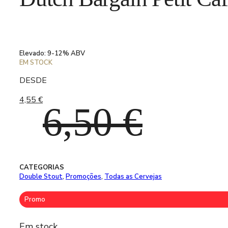
Elevado: 9-12% ABV
EM STOCK
DESDE
4,55
€
O
O
6,50
€
preço
preço
CATEGORIAS
Double Stout
,
Promoções
,
Todas as Cervejas
Promo
Em stock