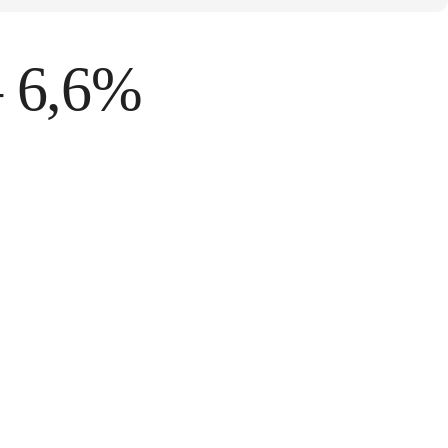
– 6,6%
tos