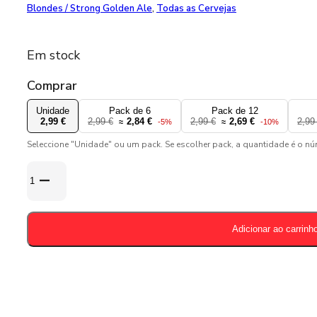
Blondes / Strong Golden Ale
,
Todas as Cervejas
Em stock
Comprar
Unidade
Pack de 6
Pack de 12
2,99 €
2,99 €
2,84 €
2,99 €
2,69 €
2,99
≈
-5%
≈
-10%
Seleccione "Unidade" ou um pack. Se escolher pack, a quantidade é o n
Quantidade
de
Duvel
666
Adicionar ao carrinh
33cl
-
6,6%