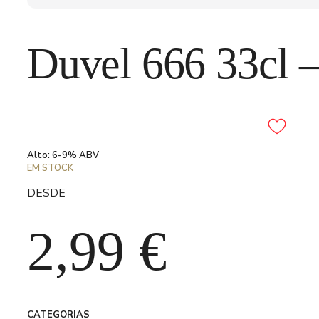
Duvel 666 33cl 
Adicionar aos favori
Alto: 6-9% ABV
EM STOCK
DESDE
2,99
€
CATEGORIAS