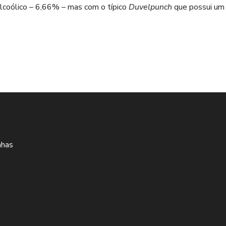
alcoólico – 6,66% – mas com o típico
Duvelpunch
que possui um 
nhas