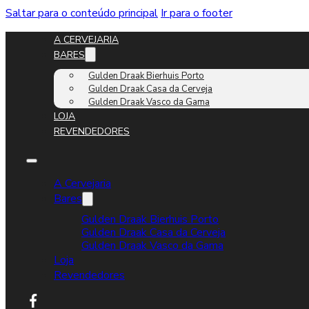
Saltar para o conteúdo principal
Ir para o footer
A CERVEJARIA
BARES
Gulden Draak Bierhuis Porto
Gulden Draak Casa da Cerveja
Gulden Draak Vasco da Gama
LOJA
REVENDEDORES
A Cervejaria
Bares
Gulden Draak Bierhuis Porto
Gulden Draak Casa da Cerveja
Gulden Draak Vasco da Gama
Loja
Revendedores