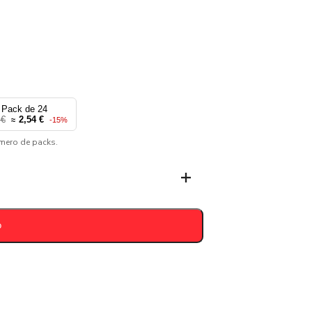
Pack de 24
 €
2,54 €
≈
-15%
úmero de packs.
o