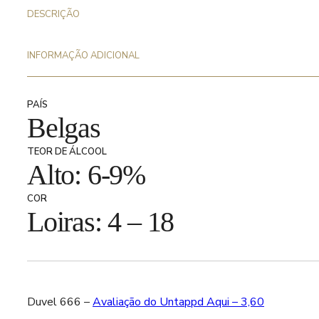
DESCRIÇÃO
INFORMAÇÃO ADICIONAL
PAÍS
Belgas
TEOR DE ÁLCOOL
Alto: 6-9%
COR
Loiras: 4 – 18
Duvel 666 –
Avaliação do Untappd Aqui – 3,60