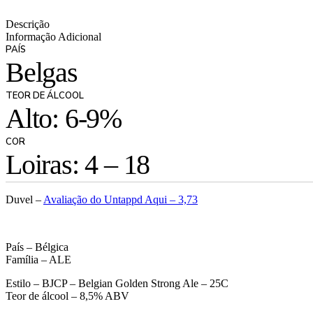
Descrição
Informação Adicional
PAÍS
Belgas
TEOR DE ÁLCOOL
Alto: 6-9%
COR
Loiras: 4 – 18
Duvel –
Avaliação do Untappd Aqui – 3,73
País – Bélgica
Família – ALE
Estilo – BJCP – Belgian Golden Strong Ale – 25C
Teor de álcool – 8,5% ABV