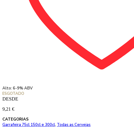
Adicionar aos favoritos
Alto: 6-9% ABV
ESGOTADO
DESDE
9,21
€
CATEGORIAS
Garrafeira 75cl 150cl e 300cl
,
Todas as Cervejas