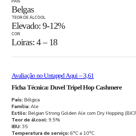
PAÍS
Belgas
TEOR DE ÁLCOOL
Elevado: 9-12%
COR
Loiras: 4 – 18
Avaliação no Untappd Aqui – 3,61
Ficha Técnica: Duvel Tripel Hop Cashmere
País:
Bélgica
Família:
Ale
Estilo:
Belgian Strong Golden Ale com Dry Hopping (BJCP
Teor de álcool:
9,5%
IBU:
35
Temperatura de serviço:
6°C a 10°C