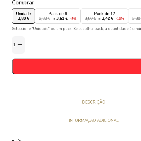
Comprar
Unidade
Pack de 6
Pack de 12
3,80 €
3,80 €
3,61 €
3,80 €
3,42 €
3,80
≈
-5%
≈
-10%
Seleccione "Unidade" ou um pack. Se escolher pack, a quantidade é o n
Quantidade
de
Duvel
Cashmere
33cl
-
9,5%
DESCRIÇÃO
INFORMAÇÃO ADICIONAL