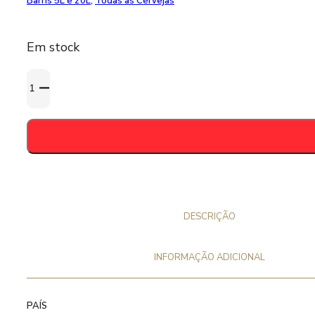
Barris 5L e 20L
,
Todas as Cervejas
Em stock
Quantidade
de
Erdinger
-
30
Litros
DESCRIÇÃO
INFORMAÇÃO ADICIONAL
PAÍS