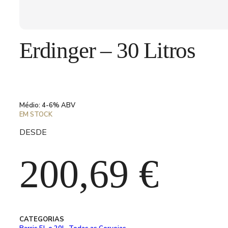
Erdinger – 30 Litros
Médio: 4-6% ABV
EM STOCK
DESDE
200,69
€
CATEGORIAS