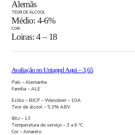
Alemãs
TEOR DE ÁLCOOL
Médio: 4-6%
COR
Loiras: 4 – 18
Avaliação no Untappd Aqui – 3,65
País – Alemanha
Família – ALE
Estilo – BJCP – Weissbier – 10A
Teor de álcool – 5,3% ABV
IBU – 13
Temperatura de serviço – 3 a 6 ºC
Cor – Amarelo