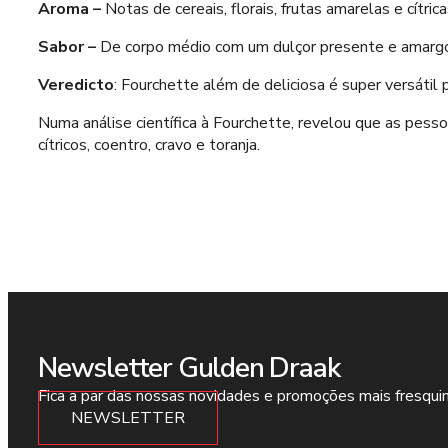
Aroma –
Notas de cereais, florais, frutas amarelas e cítri
Sabor –
De corpo médio com um dulçor presente e amargor 
Veredicto
: Fourchette além de deliciosa é super versátil
Numa análise científica à Fourchette, revelou que as pess
cítricos, coentro, cravo e toranja.
Newsletter Gulden Draak
Fica a par das nossas novidades e promoções mais fresqui
NEWSLETTER