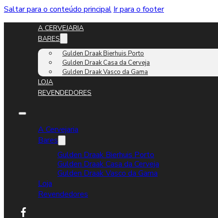
Saltar para o conteúdo principal
Ir para o footer
A CERVEJARIA
BARES
Gulden Draak Bierhuis Porto
Gulden Draak Casa da Cerveja
Gulden Draak Vasco da Gama
LOJA
REVENDEDORES
A Cervejaria
Bares
Gulden Draak Bierhuis Porto
Gulden Draak Casa da Cerveja
Gulden Draak Vasco da Gama
Loja
Revendedores