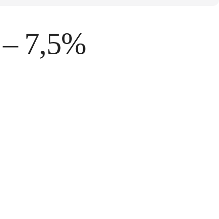
 – 7,5%
tos