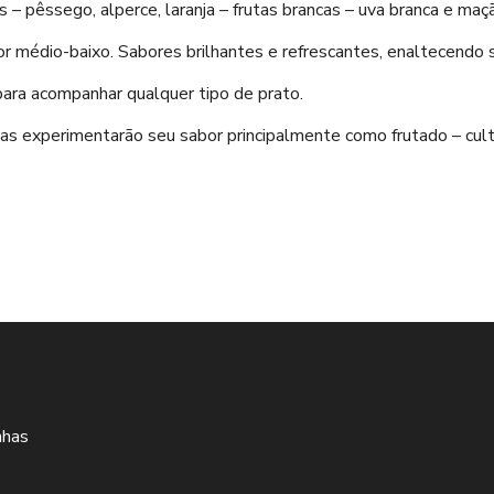
cas – pêssego, alperce, laranja – frutas brancas – uva branca e m
médio-baixo. Sabores brilhantes e refrescantes, enaltecendo sab
 para acompanhar qualquer tipo de prato.
oas experimentarão seu sabor principalmente como frutado – cul
nhas