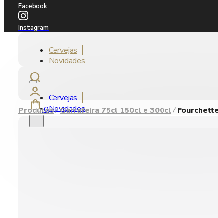
Facebook
Instagram
Cervejas
Novidades
Cervejas
Novidades
0
Produtos
Garrafeira 75cl 150cl e 300cl
Fourchette