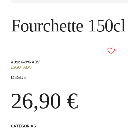
Fourchette 150cl
Adicionar aos favori
Alto: 6-9% ABV
ESGOTADO
DESDE
26,90
€
CATEGORIAS