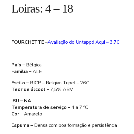
Loiras: 4 – 18
FOURCHETTE –
Avaliação do Untappd Aqui – 3,70
País –
Bélgica
Família –
ALE
Estilo –
BJCP – Belgian Tripel – 26C
Teor de álcool –
7,5% ABV
IBU – NA
Temperatura de serviço –
4 a 7 ºC
Cor –
Amarelo
Espuma –
Densa com boa formação e persistência