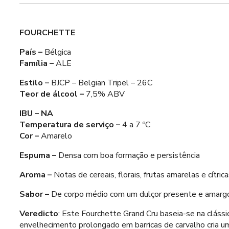
FOURCHETTE
País –
Bélgica
Família –
ALE
Estilo –
BJCP – Belgian Tripel – 26C
Teor de álcool –
7,5% ABV
IBU – NA
Temperatura de serviço –
4 a 7 ºC
Cor –
Amarelo
Espuma –
Densa com boa formação e persistência
Aroma –
Notas de cereais, florais, frutas amarelas e cítri
Sabor –
De corpo médio com um dulçor presente e amargor 
Veredicto
: Este Fourchette Grand Cru baseia-se na clássi
envelhecimento prolongado em barricas de carvalho cria um