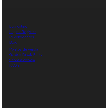
Loja online
Login / Registar
Revendedores
Blog
Pontos de venda
Gulden Draak Party
Sobre a cerveja
FAQ's