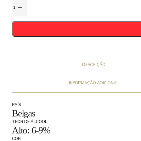
Quantidade
de
Gouden
Carolus
Classic
33cl
-
8,5%
DESCRIÇÃO
INFORMAÇÃO ADICIONAL
PAÍS
Belgas
TEOR DE ÁLCOOL
Alto: 6-9%
COR