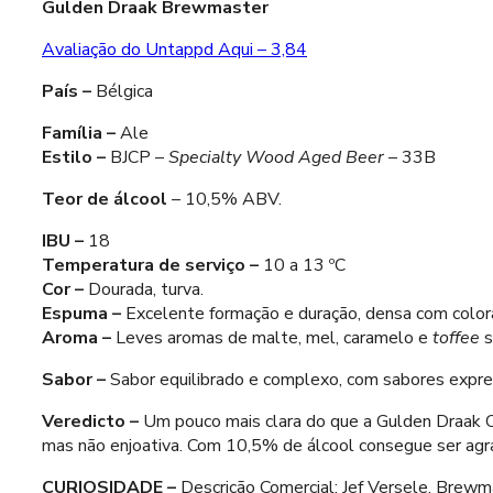
Gulden Draak Brewmaster
Avaliação do Untappd Aqui – 3,84
País –
Bélgica
Família –
Ale
Estilo –
BJCP –
Specialty Wood Aged Beer
– 33B
Teor de álcool
– 10,5% ABV.
IBU –
18
Temperatura de serviço –
10 a 13 ºC
Cor –
Dourada, turva.
Espuma –
Excelente formação e duração, densa com colo
Aroma –
Leves aromas de malte, mel, caramelo e
toffee
s
Sabor –
Sabor equilibrado e complexo, com sabores express
Veredicto –
Um pouco mais clara do que a Gulden Draak Cl
mas não enjoativa. Com 10,5% de álcool consegue ser agradá
CURIOSIDADE –
Descrição Comercial: Jef Versele, Brew