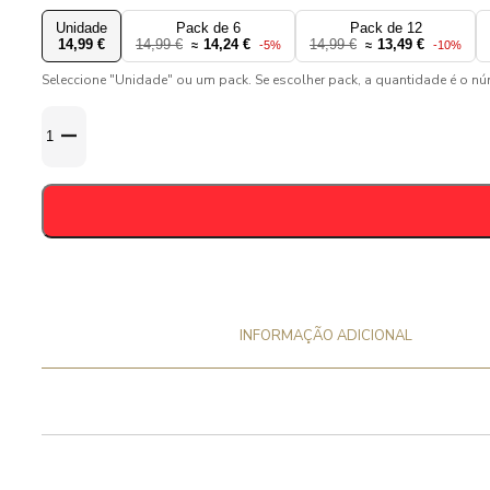
Unidade
Pack de 6
Pack de 12
14,99 €
14,99 €
14,24 €
14,99 €
13,49 €
≈
-5%
≈
-10%
Seleccione "Unidade" ou um pack. Se escolher pack, a quantidade é o n
Quantidade
de
GULDEN
DRAAK
BREWMASTER
(2025)
10,5
-
75cl
INFORMAÇÃO ADICIONAL