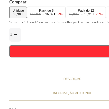
Comprar
Unidade
Pack de 6
Pack de 12
16,90 €
16,90 €
16,06 €
16,90 €
15,21 €
≈
-5%
≈
-10%
Seleccione "Unidade" ou um pack. Se escolher pack, a quantidade é o n
Quantidade
de
Gulden
Draak
Calvados
(2024)
10,5%
-
75cl
DESCRIÇÃO
INFORMAÇÃO ADICIONAL