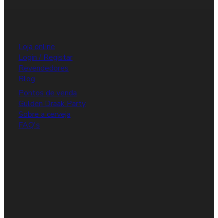
Loja online
Login / Registar
Revendedores
Blog
Pontos de venda
Gulden Draak Party
Sobre a cerveja
FAQ's