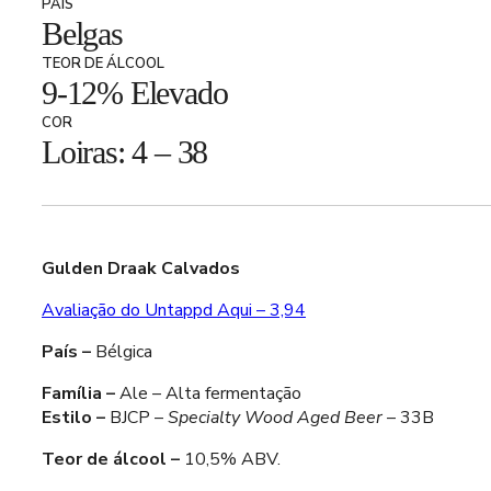
PAÍS
Belgas
TEOR DE ÁLCOOL
9-12% Elevado
COR
Loiras: 4 – 38
Gulden Draak Calvados
Avaliação do Untappd Aqui – 3,94
País –
Bélgica
Família –
Ale – Alta fermentação
Estilo –
BJCP –
Specialty Wood Aged Beer
– 33B
Teor de álcool –
10,5% ABV.