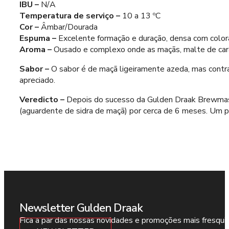
IBU –
N/A
Temperatura de serviço –
10 a 13 ºC
Cor –
Âmbar/Dourada
Espuma –
Excelente formação e duração, densa com colo
Aroma –
Ousado e complexo onde as maçãs, malte de cara
Sabor –
O sabor é de maçã ligeiramente azeda, mas cont
apreciado.
Veredicto –
Depois do sucesso da Gulden Draak Brewmaste
(aguardente de sidra de maçã) por cerca de 6 meses. Um pe
Newsletter Gulden Draak
Fica a par das nossas novidades e promoções mais fresqui