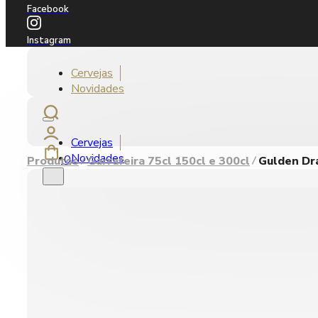
Facebook
Instagram
Cervejas
Novidades
Cervejas
Novidades
0
Produtos
Garrafeira 75cl 150cl e 300cl
Gulden Dra