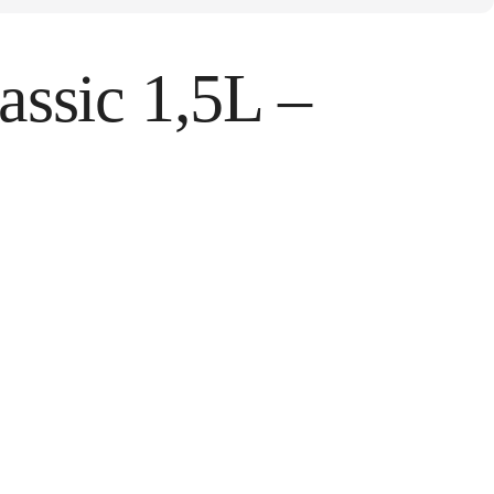
ssic 1,5L –
tos