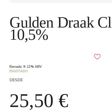
Gulden Draak Cla
10,5%
Adicionar aos favori
Elevado: 9-12% ABV
ESGOTADO
DESDE
25,50
€