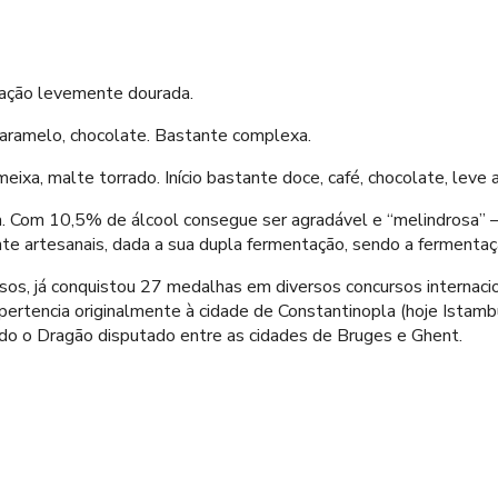
ração levemente dourada.
 caramelo, chocolate. Bastante complexa.
eixa, malte torrado. Início bastante doce, café, chocolate, leve
a. Com 10,5% de álcool consegue ser agradável e “melindrosa” –
nte artesanais, dada a sua dupla fermentação, sendo a fermentaç
sos, já conquistou 27 medalhas em diversos concursos internaci
pertencia originalmente à cidade de Constantinopla (hoje Istambu
sido o Dragão disputado entre as cidades de Bruges e Ghent.