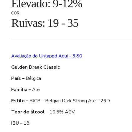
Elevado: 9-12%
COR
Ruivas: 19 - 35
Avaliação do Untappd Aqui – 3,80
Gulden Draak Classic
País –
Bélgica
Família –
Ale
Estilo –
BJCP – Belgian Dark Strong Ale – 26D
Teor de álcool –
10,5% ABV.
IBU –
18