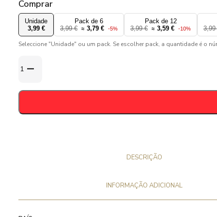
Comprar
Unidade
Pack de 6
Pack de 12
3,99 €
3,99 €
3,79 €
3,99 €
3,59 €
3,99
≈
-5%
≈
-10%
Seleccione "Unidade" ou um pack. Se escolher pack, a quantidade é o n
Quantidade
de
Gulden
Draak
Imperial
Double
Stout
33
cl
DESCRIÇÃO
-
12%
INFORMAÇÃO ADICIONAL