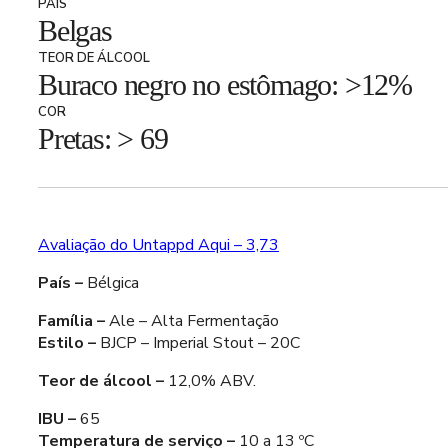
PAÍS
Belgas
TEOR DE ÁLCOOL
Buraco negro no estômago: >12%
COR
Pretas: > 69
Avaliação do Untappd Aqui – 3,73
País –
Bélgica
Família –
Ale – Alta Fermentação
Estilo –
BJCP – Imperial Stout – 20C
Teor de álcool –
12,0% ABV.
IBU –
65
Temperatura de serviço –
10 a 13 ºC