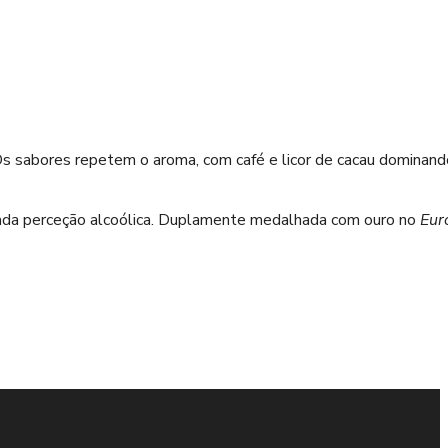
s sabores repetem o aroma, com café e licor de cacau dominand
vada perceção alcoólica. Duplamente medalhada com ouro no
Eur