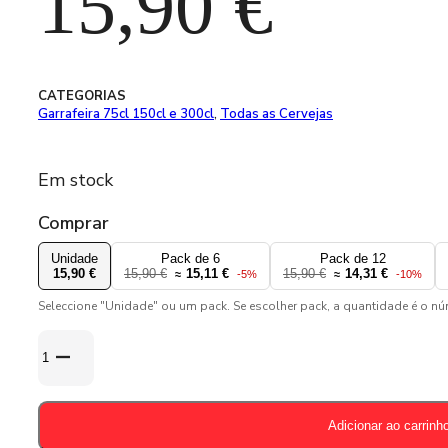
15,90
€
CATEGORIAS
Garrafeira 75cl 150cl e 300cl
,
Todas as Cervejas
Em stock
Comprar
Unidade
Pack de 6
Pack de 12
15,90 €
15,90 €
15,11 €
15,90 €
14,31 €
≈
-5%
≈
-10%
Seleccione "Unidade" ou um pack. Se escolher pack, a quantidade é o n
Quantidade
de
Gulden
Draak
Adicionar ao carrinh
Imperial