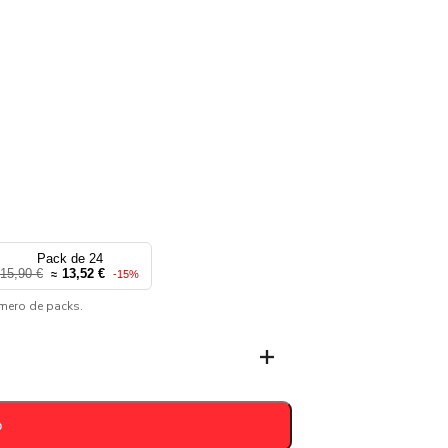
Pack de 24
15,90 €
13,52 €
≈
-15%
úmero de packs.
o