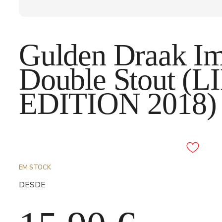
Gulden Draak Im
Double Stout (
EDITION 2018) 
Adicionar aos favori
EM STOCK
DESDE