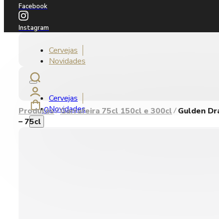
Facebook
Instagram
Cervejas
Novidades
Cervejas
Novidades
0
Produtos
Garrafeira 75cl 150cl e 300cl
Gulden Dr
– 75cl