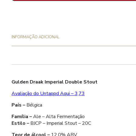
Double
Stout
(LIMITED
EDITION
2018)
INFORMAÇÃO ADICIONAL
12%
-
75cl
Gulden Draak Imperial Double Stout
Avaliação do Untappd Aqui – 3,73
País –
Bélgica
Família –
Ale – Alta Fermentação
Estilo –
BJCP – Imperial Stout – 20C
Teor de álcool –
12,0% ABV.