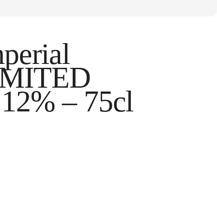
perial
LIMITED
12% – 75cl
tos