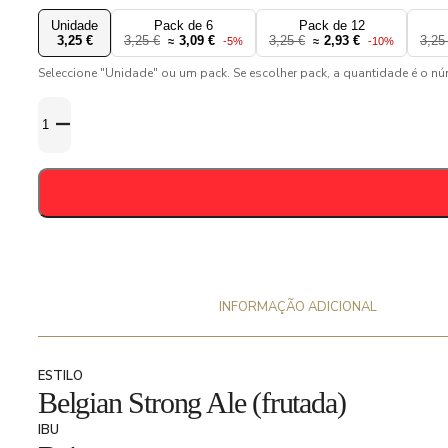
Unidade
Pack de 6
Pack de 12
3,25 €
3,25 €
3,09 €
3,25 €
2,93 €
3,25
≈
-5%
≈
-10%
Seleccione "Unidade" ou um pack. Se escolher pack, a quantidade é o n
Quantidade
de
Kasteel
Tropical
7%
-
33cl
INFORMAÇÃO ADICIONAL
ESTILO
Belgian Strong Ale (frutada)
IBU