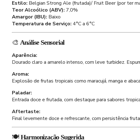
Estilo:
Belgian Strong Ale (frutada)/ Fruit Beer (por ter 
Teor Alcoólico (ABV):
7,0%
Amargor (IBU):
Baixo
Temperatura de Serviço:
4°C a 6°C
🎨
Análise Sensorial
Aparência:
Dourado claro a amarelo intenso, com leve turbidez. Espuma
Aroma:
Explosão de frutas tropicais como maracujá, manga e abacax
Paladar:
Entrada doce e frutada, com destaque para sabores tropica
Aftertaste:
Final levemente doce e refrescante, com persistência frut
🍽️
Harmonização Sugerida